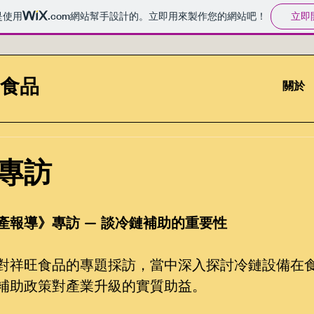
立即
是使用
.com
網站幫手設計的。立即用來製作您的網站吧！
旺食品
關於
專訪
產報導》專訪 — 談冷鏈補助的重要性
對祥旺食品的專題採訪，當中深入探討冷鏈設備在
補助政策對產業升級的實質助益。