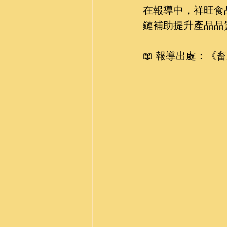
在報導中，祥旺食
鏈補助提升產品品
📖 報導出處：《畜